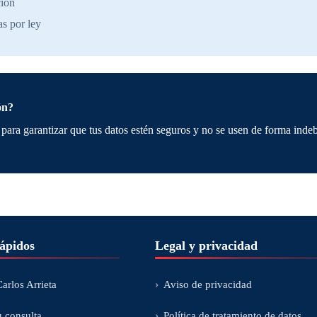
ción
as por ley
ón?
ara garantizar que tus datos estén seguros y no se usen de forma indeb
ápidos
Legal y privacidad
›
arlos Arrieta
Aviso de privacidad
›
 consulta
Política de tratamiento de datos